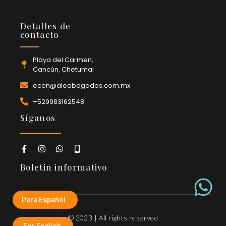
Detalles de
contacto
Playa del Carmen,
Cancún, Chetumal
ecen@aleabogados.com.mx
+529983162548
Síganos
Boletin informativo
Para Español
© 2023 |
All rights reserved
For English