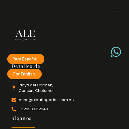
Para Español
Detalles de
contacto
For English
Playa del Carmen,
Cancún, Chetumal
ecen@aleabogados.com.mx
+529983162548
Síganos